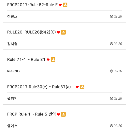
FRCP2017-Rule 82-Rule E
정진zz
02-26
RULE20_RULE26(b)(2)(C)
김시열
02-26
Rule 71-1 ~ Rule 81
ksh9203
02-26
FRCP2017 Rule30(e) ~ Rule37(a)…
윌리엄
02-26
FRCP Rule 1 ~ Rule 5 번역
엠에스
02-26