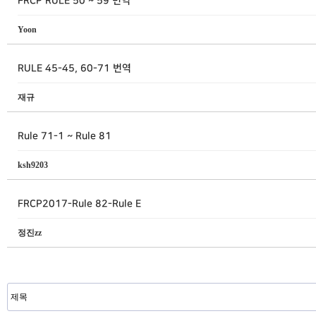
FRCP RULE 50 ~ 59 번역
Yoon
RULE 45-45, 60-71 번역
재규
Rule 71-1 ~ Rule 81
ksh9203
FRCP2017-Rule 82-Rule E
정진zz
맨끝