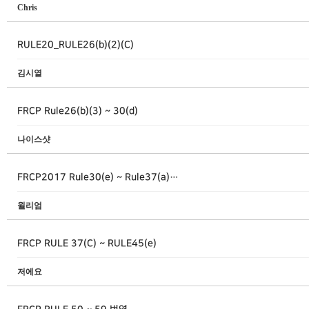
Chris
RULE20_RULE26(b)(2)(C)
김시열
FRCP Rule26(b)(3) ~ 30(d)
나이스샷
FRCP2017 Rule30(e) ~ Rule37(a)…
윌리엄
FRCP RULE 37(C) ~ RULE45(e)
저에요