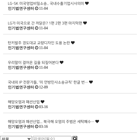
LG-SK 미국영업비밀소송.. 국내수출기업시사의미
인기법연구센터
11-04
LG가 미국으로 간 까닭은? 1편 2편 3편 마지막편
인기법연구센터
11-04
턴키발주 경도대교 교량디자인 도용 논란
인기법연구센터
11-04
우리말이 걸어온 길을 되짚어본다
인기법연구센터
11-04
국내외 IP 전문가들, '미 연방민사소송규칙' 한글 번…
인기법연구센터
12-09
해양오염과 패션산업
인기법연구센터
03-16
해양오염과 패션산업... 북극해 오염의 주범은 세탁폐수…
인기법연구센터
03-16