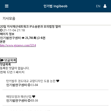
인기법 Ingibeob
EN
기사모음
20일 지식재산네트워크 IP소송분과 모의법정 열려
21-11-04 21:18
페이지 정보
인기법연구센터
21,701회
0건
본문
http://www.gjcnews.com/3214
댓글목록
댓글목록
등록된 댓글이 없습니다.
전체 12건
1 페이지
턴키발주 경도대교 교량디자인 도용 논란
인기법연구센터
11-04
해양오염과 패션산업
인기법연구센터
03-16