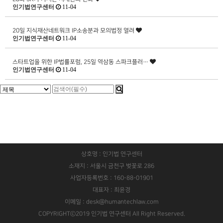
인기법연구센터
11-04
20일 지식재산네트워크 IP소송분과 모의법정 열려
인기법연구센터
11-04
스타트업을 위한 IP법률포럼, 25일 역삼동 스파크플러…
인기법연구센터
11-04
상호명 : 인기법 연구센터
소재지 : 서울시 금천구 벚꽃로 286
사업자등록번호 : 160-88-01901
대표자 : 최윤경
이메일 : desk@humantechlaw.com
COPYRIGHTⓒ2019 인기법 연구센터 All Right Reserved.