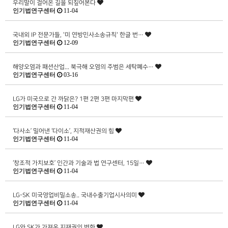
우리말이 걸어온 길을 되짚어본다
인기법연구센터
11-04
국내외 IP 전문가들, '미 연방민사소송규칙' 한글 번…
인기법연구센터
12-09
해양오염과 패션산업... 북극해 오염의 주범은 세탁폐수…
인기법연구센터
03-16
LG가 미국으로 간 까닭은? 1편 2편 3편 마지막편
인기법연구센터
11-04
‘다사소’ 밀어낸 ‘다이소’, 지적재산권의 힘
인기법연구센터
11-04
‘창조적 가치보호’ 인간과 기술과 법 연구센터, 15일…
인기법연구센터
11-04
LG-SK 미국영업비밀소송.. 국내수출기업시사의미
인기법연구센터
11-04
LG와 SK가 가져온 지재권의 변화