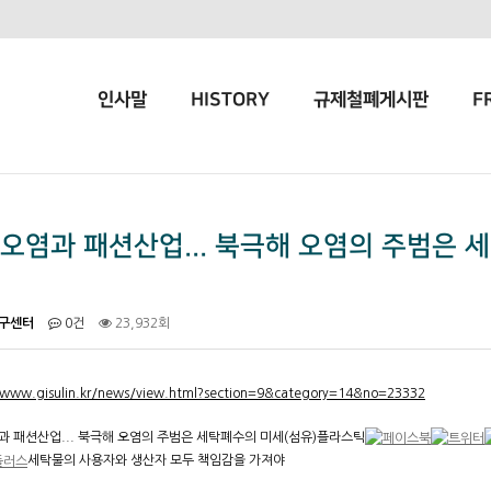
인사말
HISTORY
규제철폐게시판
F
오염과 패션산업... 북극해 오염의 주범은 
구센터
0건
23,932회
/www.gisulin.kr/news/view.html?section=9&category=14&no=23332
 패션산업... 북극해 오염의 주범은 세탁폐수의 미세(섬유)플라스틱
세탁물의 사용자와 생산자 모두 책임감을 가져야