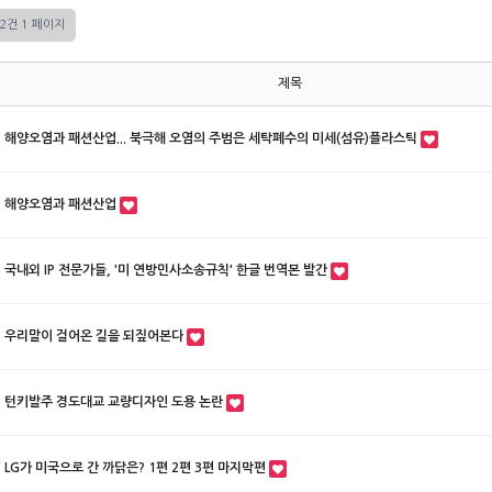
12건
1 페이지
제목
해양오염과 패션산업... 북극해 오염의 주범은 세탁폐수의 미세(섬유)플라스틱
해양오염과 패션산업
국내외 IP 전문가들, '미 연방민사소송규칙' 한글 번역본 발간
우리말이 걸어온 길을 되짚어본다
턴키발주 경도대교 교량디자인 도용 논란
LG가 미국으로 간 까닭은? 1편 2편 3편 마지막편