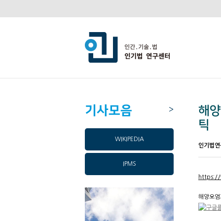
기사모음
해양
>
틱
WIKIPEDIA
인기법연
IPMS
https:/
해양오염과