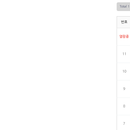
Total 
번호
열람중
11
10
9
8
7