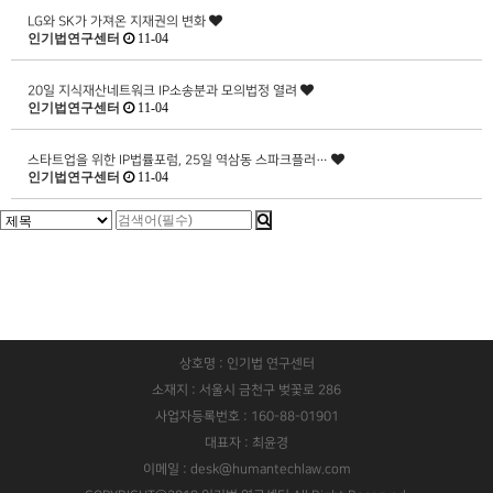
LG와 SK가 가져온 지재권의 변화
인기법연구센터
11-04
20일 지식재산네트워크 IP소송분과 모의법정 열려
인기법연구센터
11-04
스타트업을 위한 IP법률포럼, 25일 역삼동 스파크플러…
인기법연구센터
11-04
상호명 : 인기법 연구센터
소재지 : 서울시 금천구 벚꽃로 286
사업자등록번호 : 160-88-01901
대표자 : 최윤경
이메일 : desk@humantechlaw.com