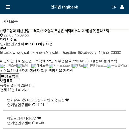
인기법 Ingibeob
EN
기사모음
해양오염과 패션산업... 북극해 오염의 주범은 세탁폐수의 미세(섬유)플라스틱
22-03-16 09:56
페이지 정보
인기법연구센터
23,913회
0건
본문
https://www.gisulin.kr/news/view.html?section=9&category=14&no=23332
해양오염과 패션산업... 북극해 오염의 주범은 세탁폐수의 미세(섬유)플라스틱
세탁물의 사용자와 생산자 모두 책임감을 가져야
댓글목록
댓글목록
등록된 댓글이 없습니다.
전체 12건
1 페이지
턴키발주 경도대교 교량디자인 도용 논란
인기법연구센터
11-04
해양오염과 패션산업
인기법연구센터
03-16