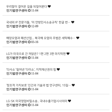
우리말이 걸어온 길을 되짚어본다
인기법연구센터
11-04
국내외 IP 전문가들, '미 연방민사소송규칙' 한글 번…
인기법연구센터
12-09
해양오염과 패션산업... 북극해 오염의 주범은 세탁폐수…
인기법연구센터
03-16
LG가 미국으로 간 까닭은? 1편 2편 3편 마지막편
인기법연구센터
11-04
‘다사소’ 밀어낸 ‘다이소’, 지적재산권의 힘
인기법연구센터
11-04
‘창조적 가치보호’ 인간과 기술과 법 연구센터, 15일…
인기법연구센터
11-04
LG-SK 미국영업비밀소송.. 국내수출기업시사의미
인기법연구센터
11-04