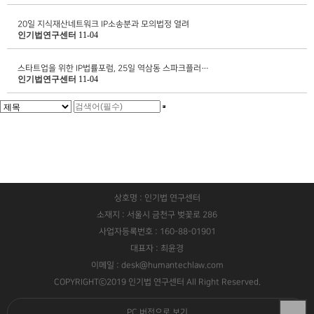
20일 지식재산네트워크 IP소송분과 모의법정 열려
인기법연구센터
11-04
스타트업을 위한 IP법률포럼, 25일 역삼동 스파크플러…
인기법연구센터
11-04
상호명 : 인기법 연구센터
소재지 : 서울시 금천구 벚꽃로 286
사업자등록번호 : 160-88-01901
대표자 : 최윤경
이메일 : desk@humantechlaw.com
COPYRIGHTⓒ2019 인기법 연구센터 All Right Reserved.
PC 버전으로 보기