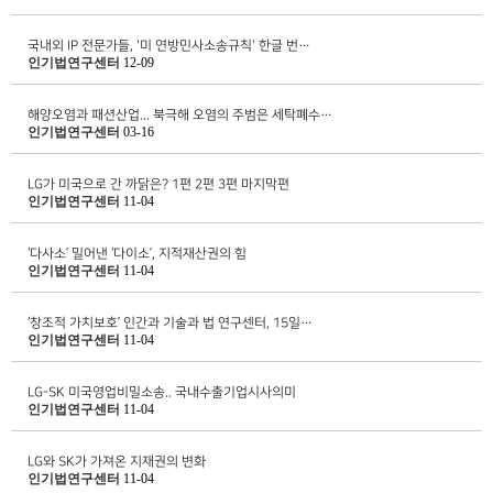
국내외 IP 전문가들, '미 연방민사소송규칙' 한글 번…
인기법연구센터
12-09
해양오염과 패션산업... 북극해 오염의 주범은 세탁폐수…
인기법연구센터
03-16
LG가 미국으로 간 까닭은? 1편 2편 3편 마지막편
인기법연구센터
11-04
‘다사소’ 밀어낸 ‘다이소’, 지적재산권의 힘
인기법연구센터
11-04
‘창조적 가치보호’ 인간과 기술과 법 연구센터, 15일…
인기법연구센터
11-04
LG-SK 미국영업비밀소송.. 국내수출기업시사의미
인기법연구센터
11-04
LG와 SK가 가져온 지재권의 변화
인기법연구센터
11-04