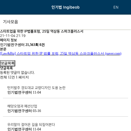
인기법 Ingibeob
EN
기사모음
스타트업을 위한 IP법률포럼, 25일 역삼동 스파크플러스서
21-11-04 21:19
페이지 정보
인기법연구센터
21,563회
0건
본문
[Law&Biz]
스타트업 위한
IP
법률 포럼
, 25
일 역삼동 스파크플러스서
(naver.com)
댓글목록
댓글목록
등록된 댓글이 없습니다.
전체 12건
1 페이지
턴키발주 경도대교 교량디자인 도용 논란
인기법연구센터
11-04
해양오염과 패션산업
인기법연구센터
03-16
우리말이 걸어온 길을 되짚어본다
인기법연구센터
11-04