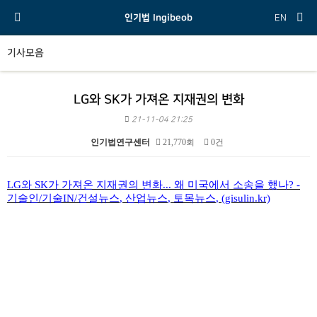
인기법 Ingibeob
EN
기사모음
LG와 SK가 가져온 지재권의 변화
21-11-04 21:25
인기법연구센터
21,770회
0건
본문
LG
와
SK
가 가져온 지재권의 변화
...
왜 미국에서 소송을 했나
? -
기술인
/
기술
IN/
건설뉴스
,
산업뉴스
,
토목뉴스
, (gisulin.kr)