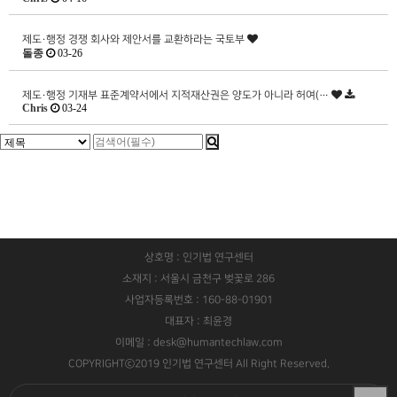
제도·행정
경쟁 회사와 제안서를 교환하라는 국토부
돌종
03-26
제도·행정
기재부 표준계약서에서 지적재산권은 양도가 아니라 허여(…
Chris
03-24
상호명 : 인기법 연구센터
소재지 : 서울시 금천구 벚꽃로 286
사업자등록번호 : 160-88-01901
대표자 : 최윤경
이메일 : desk@humantechlaw.com
COPYRIGHTⓒ2019 인기법 연구센터 All Right Reserved.