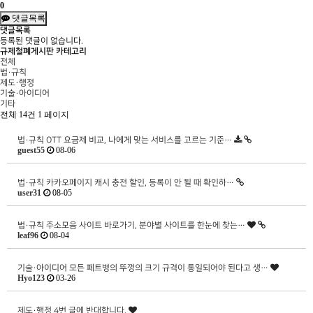
0
댓글목록
댓글목록
등록된 댓글이 없습니다.
규제철폐게시판 카테고리
전체
법·규칙
제도·행정
기술·아이디어
기타
전체 14건
1 페이지
법·규칙
OTT 요금제 비교, 나에게 맞는 서비스를 고르는 기준…
guest55
08-06
법·규칙
카카오페이지 캐시 충전 할인, 등록이 안 될 때 확인하…
user31
08-05
법·규칙
주소모음 사이트 바로가기, 분야별 사이트를 한눈에 찾는…
leaf96
08-04
기술·아이디어
모든 페트병의 뚜껑의 크기 규격이 통일되어야 된다고 생…
Hyo123
03-26
제도·행정
4번 글에 반대합니다.