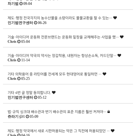
차기법
09-04
제도·행정
전국각지의 농수산물을 소량이라도 물물교환을 할 수 있는…
인기법연구센터
06-26
기술·아이디어
운동화 전문브랜드는 운동화 밑창을 교체해주는 사업을 했…
Chris
05-04
기술·아이디어
약국의 약사는 장갑착용, 내원자는 항상손소독, 카드단말…
Chris
11-14
기타
의학용어 중 라틴어를 전세계 모두 현대영어로 통일하면 …
Chris
05-25
기타
4번 글 정말 동의합니다.
인기법연구센터
05-12
법·규칙
싱크대 배수관과 변기 배수관의 표준 지름은 훨씬 커져야…
쥬라기
1
05-09
제도·행정
약국에서 새로 시판허용되는 약은 그 직전에 허용되었던 …
Chris
04-16