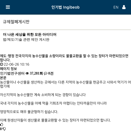
인기법 Ingibeob
EN
규제철폐게시판
더 나은 세상을 위한 모든 아이디어
법/제도/기술 관련 제안 게시판
제도·행정
전국각지의 농수산물을 소량이라도 물물교환을 할 수 있는 장터가 마련되었으면
합니다.
22-06-26 10:16
페이지 정보
인기법연구센터
37,281회
0건
본문
농산물이나 수산물을 생산하는 곳에서는 다른 지역의 농수산물을 현금주고 사와서 먹기가 어
렵기에
자신지역의 농수산물만 계속 소비하게 되는 경향이 있습니다
국내 각지의 농수산물을 아예 먹을 기회조차 어렵다는 안타까움만이 아니라
영양적으로도 매우 불균형하기 쉽습니다.
이예 원생산자들이 생산물로 물물교환할 수 있는 장터가 마련되었으면 합니다.
0