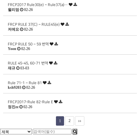
FRCP2017 Rule30(e) ~ Rule37(a)…
윌리엄
02-26
FRCP RULE 37(C) ~ RULE45(e)
저에요
02-26
FRCP RULE 50 ~ 59 번역
Yoon
02-26
RULE 45-45, 60-71 번역
재규
03-03
Rule 71-1 ~ Rule 81
ksh9203
02-26
FRCP2017-Rule 82-Rule E
정진zz
02-26
1
2