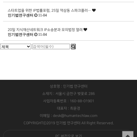
스타트업을 위한 IP법률포럼, 25일 역삼동 스파크플러…
인기법연구센터
11-04
20일 지식재산네트워크 IP소송분과 모의법정 열려
인기법연구센터
11-04
상호명 : 인기법 연구센터
소재지 : 서울시 금천구 벚꽃로 286
사업자등록번호 : 160-88-01901
대표자 : 최윤경
이메일 : desk@humantechlaw.com
COPYRIGHTⓒ2019 인기법 연구센터 All Right Reserved.
PC 버전으로 보기