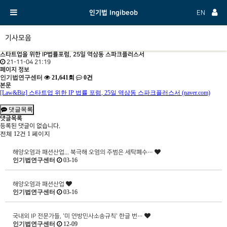
인기법 Ingibeob
EN
기사모음
스타트업을 위한 IP법률포럼, 25일 역삼동 스파크플러스서
21-11-04 21:19
페이지 정보
인기법연구센터
21,641회
0건
본문
[Law&Biz]
스타트업 위한
IP
법률 포럼
, 25
일 역삼동 스파크플러스서
(naver.com)
댓글목록
댓글목록
등록된 댓글이 없습니다.
전체 12건
1 페이지
해양오염과 패션산업... 북극해 오염의 주범은 세탁폐수…
인기법연구센터
03-16
해양오염과 패션산업
인기법연구센터
03-16
국내외 IP 전문가들, '미 연방민사소송규칙' 한글 번…
인기법연구센터
12-09